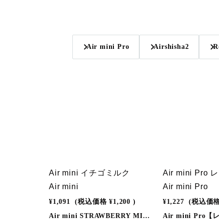
Air mini Pro
Airshisha2
R
Air mini イチゴミルク
Air mini Pro
Air mini
Air mini Pro
¥1,091
(税込価格
¥1,200
)
¥1,227
(税込価
Air mini STRAWBERRY MILK【いちごミルク】Air miniが最高品質へパワーアップリニューアル。①フレーバー品質の向上。②バッテリーの改良。③吸引口を大型化。④パッケージデザインの変更。◎しっかりとした風味とリラックスの香り。◎蒸気には有害物質を含まないので安心。◎嫌な匂いなし。◎充電器、別売りキットも必要なし。◎メンテナンスやクリーニングの必要もなし。カラダにも環境にも優しい「Air mini」を是非、この機会に一度お試しください。◎使用方法1 . 上下のシリコンキャップを外してください。2 . 吸い口を軽くくわえ、ゆっくり吸い込みお楽しください。3 . 蒸気が出なくなるまでご使用いただけます。◎商品仕様●サイズ：約6×15×96mm●吸引可能回数：約300回（個人差があります）