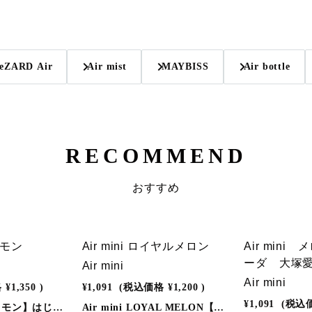
eZARD Air
Air mist
MAYBISS
Air bottle
RECOMMEND
おすすめ
SOLD OU
 レモン
Air mini ロイヤルメロン
Air min
ーダ 大塚
Air mini
Air mini
格
¥1,350
)
¥1,091
(税込価格
¥1,200
)
¥1,091
(税込
Air mini Pro【レモン】はじけるような酸味と爽やかな香り。 さっぱりとした味わいで、気分をすっきりリセット。◎Air mini Proが選ばれる理由【たっぷり吸える約800回分】 コンパクトなサイズながら、紙タバコ約4箱分に相当する約800回吸引可能。経済的かつ長持ちで、日常のちょっとしたリラックスタイムに最適です。※吸引回数は個人差があります。【業界最先端のFEELM MAXコイル搭載】革新的なセラミックコイル「FEELM MAX」を採用。液漏れや焦げの心配なく、初めから最後まで変わらない豊かな風味と快適な吸い心地をお届けします。【充電・交換不要の簡単設計】 リキッド交換や充電の煩わしさを一切省いた、手間いらずの使いきり設計。誰でも手軽にシーシャ体験が楽しめます。【日本人の好みに合わせた豊富なフレーバー】 甘くてジューシー、まるでお菓子のように楽しめる全6種類の厳選フレーバー。お気に入りの味を見つけて、日常を特別なひとときに。【安心の保証付き】 商品一つ一つを丁寧に検品し、安全品質を徹底管理。万が一初期不良があった場合はお問い合わせフォームよりご連絡ください。迅速に新品交換または返金対応いたします。◎使用方法1 本体上下のシリコンキャップを外してください。2 吸い口を軽くくわえ、ゆっくり吸い込んでください。◎商品仕様 ・サイズ：約1.6×1.6×11.8cm ・吸引可能回数：約800回（使用状況により個人差があります）
Air mini LOYAL MELON【ロイヤルメロン】Air miniが最高品質へパワーアップリニューアル。①フレーバー品質の向上。②バッテリーの改良。③吸引口を大型化。④パッケージデザインの変更。◎しっかりとした風味とリラックスの香り。◎蒸気には有害物質を含まないので安心。◎嫌な匂いなし。◎充電器、別売りキットも必要なし。◎メンテナンスやクリーニングの必要もなし。カラダにも環境にも優しい「Air mini」を是非、この機会に一度お試しください。◎使用方法1 . 上下のシリコンキャップを外してください。2 . 吸い口を軽くくわえ、ゆっくり吸い込みお楽しください。3 . 蒸気が出なくなるまでご使用いただけます。◎商品仕様●サイズ：約6×15×96mm●吸引可能回数：約300回（個人差があります）