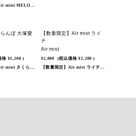
※期間限定※Air mini MELON CREAM SODAAir miniが最高品質へパワーアップリニューアル。①フレーバー品質の向上。②バッテリーの改良。③吸引口を大型化。④パッケージデザインの変更。◎しっかりとした風味とリラックスの香り。◎蒸気には有害物質を含まないので安心。◎嫌な匂いなし。◎充電器、別売りキットも必要なし。◎メンテナンスやクリーニングの必要もなし。カラダにも環境にも優しい「Air mini」を是非、この機会に一度お試しください。◎使用方法1 . 上下のシリコンキャップを外してください。2 . 吸い口を軽くくわえ、ゆっくり吸い込みお楽しください。3 . 蒸気が出なくなるまでご使用いただけます。◎商品仕様●サイズ：約6×15×96mm●吸引可能回数：約300回（個人差があります）
NEW
 さくらんぼ 大塚愛
【数量限定】Air mist ライ
ン
チ
Air mist
価格
¥1,200
)
¥2,000
(税込価格
¥2,200
)
※期間限定※Air mini さくらんぼAir miniが最高品質へパワーアップリニューアル。①フレーバー品質の向上。②バッテリーの改良。③吸引口を大型化。④パッケージデザインの変更。◎しっかりとした風味とリラックスの香り。◎蒸気には有害物質を含まないので安心。◎嫌な匂いなし。◎充電器、別売りキットも必要なし。◎メンテナンスやクリーニングの必要もなし。カラダにも環境にも優しい「Air mini」を是非、この機会に一度お試しください。◎使用方法1 . 上下のシリコンキャップを外してください。2 . 吸い口を軽くくわえ、ゆっくり吸い込みお楽しください。3 . 蒸気が出なくなるまでご使用いただけます。◎商品仕様●サイズ：約6×15×96mm●吸引可能回数：約300回（個人差があります）
【数量限定】Air mist ライチ◎しっかりとした風味とリラックスの香り。◎蒸気には有害物質を含まないので安心。◎嫌な匂いなし。◎充電器、別売りキットも必要なし。◎メンテナンスやクリーニングの必要もなし。カラダにも環境にも優しい「Air mist」を是非、この機会に一度お試しください。◎使用方法1 . 上下のシリコンキャップを外してください。2 . 吸い口を軽くくわえ、ゆっくり吸い込みお楽しみください。3 . 蒸気が出なくなるまでご使用いただけます。◎商品仕様●サイズ：約111.6×20×20mm●吸引可能回数：約2,000回（個人差があります）※画像はイメージです。実際の商品とはデザイン・仕様が一部異なる場合がございます。※リキッド入り本体(バッテリー内蔵)に限り、3か月間の動作保証をしております。尚、保証対象は、正しい使用方法により生じた初期不良のみとなっております。※落下や改造により生じた障害等は、保証対象外となりますので、正しく安全にお使いいただきますようお願い申し上げます。