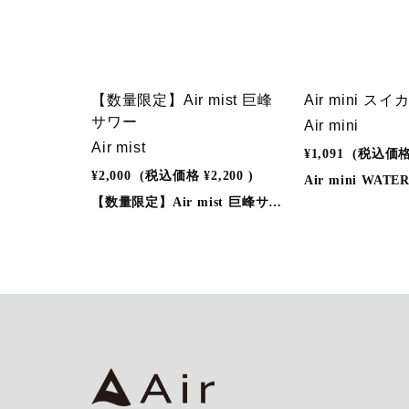
NEW
【数量限定】Air mist 巨峰
Air mini スイ
サワー
Air mini
Air mist
¥1,091
(税込価
¥2,000
(税込価格
¥2,200
)
【数量限定】Air mist 巨峰サワー◎しっかりとした風味とリラックスの香り。◎蒸気には有害物質を含まないので安心。◎嫌な匂いなし。◎充電器、別売りキットも必要なし。◎メンテナンスやクリーニングの必要もなし。カラダにも環境にも優しい「Air mist」を是非、この機会に一度お試しください。◎使用方法1 . 上下のシリコンキャップを外してください。2 . 吸い口を軽くくわえ、ゆっくり吸い込みお楽しみください。3 . 蒸気が出なくなるまでご使用いただけます。◎商品仕様●サイズ：約111.6×20×20mm●吸引可能回数：約2,000回（個人差があります）※画像はイメージです。実際の商品とはデザイン・仕様が一部異なる場合がございます。※リキッド入り本体(バッテリー内蔵)に限り、3か月間の動作保証をしております。尚、保証対象は、正しい使用方法により生じた初期不良のみとなっております。※落下や改造により生じた障害等は、保証対象外となりますので、正しく安全にお使いいただきますようお願い申し上げます。