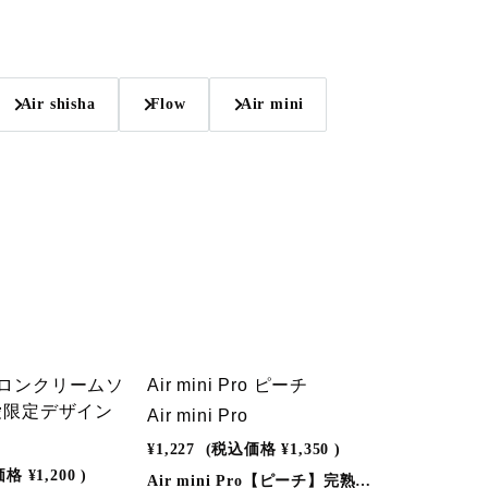
Air shisha
Flow
Air mini
T
i メロンクリームソ
Air mini Pro ピーチ
愛限定デザイン
Air mini Pro
¥1,227
(税込価格
¥1,350
)
価格
¥1,200
)
Air mini Pro【ピーチ】完熟ピーチのような甘く柔らかな味わい。 ふんわり香る桃の香りで、癒しのひとときを演出。◎Air mini Proが選ばれる理由【たっぷり吸える約800回分】 コンパクトなサイズながら、紙タバコ約4箱分に相当する約800回吸引可能。経済的かつ長持ちで、日常のちょっとしたリラックスタイムに最適です。※吸引回数は個人差があります。【業界最先端のFEELM MAXコイル搭載】革新的なセラミックコイル「FEELM MAX」を採用。液漏れや焦げの心配なく、初めから最後まで変わらない豊かな風味と快適な吸い心地をお届けします。【充電・交換不要の簡単設計】 リキッド交換や充電の煩わしさを一切省いた、手間いらずの使いきり設計。誰でも手軽にシーシャ体験が楽しめます。【日本人の好みに合わせた豊富なフレーバー】 甘くてジューシー、まるでお菓子のように楽しめる全6種類の厳選フレーバー。お気に入りの味を見つけて、日常を特別なひとときに。【安心の保証付き】 商品一つ一つを丁寧に検品し、安全品質を徹底管理。万が一初期不良があった場合はお問い合わせフォームよりご連絡ください。迅速に新品交換または返金対応いたします。◎使用方法1 本体上下のシリコンキャップを外してください。2 吸い口を軽くくわえ、ゆっくり吸い込んでください。◎商品仕様 ・サイズ：約1.6×1.6×11.8cm ・吸引可能回数：約800回（使用状況により個人差があります）