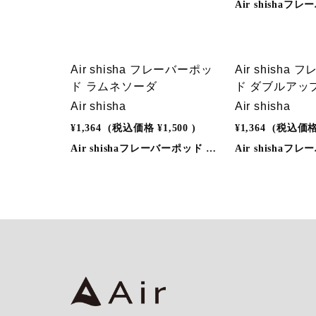
Air shisha フレーバーポッ
Air shisha
ド ラムネソーダ
ド ダブルアッ
Air shisha
Air shisha
¥1,364
(税込価格
¥1,500
)
¥1,364
(税込価
Air shishaフレーバーポッド ラムネソーダ◎しっかりとした風味と吸いごたえ◎蒸気には有害物質を含まないので安心。◎炭不要。◎嫌な匂いなし。◎充電器、別売りキットも必要なし。◎メンテナンスやクリーニングの必要もなし。◎充電ケーブル付き。カラダにも環境にも優しい「Air shisha」を是非、この機会に一度お試しください。◎使用方法同梱の取扱説明書をよくお読みの上ご使用ください。※別売りのAir shisha本体が必要です。◎フレーバーポッド仕様●種類：全16種類●吸引可能回数：約200回（個人差があります)